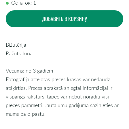
Остаток: 1
ДОБАВИТЬ В КОРЗИНУ
Bižutērija
Ražots: kīna
Vecums: no 3 gadiem
Fotogrāfijā attēlotās preces krāsas var nedaudz
atšķirties. Preces aprakstā sniegtai informācijai ir
vispārīgs raksturs, tāpēc var nebūt norādīti visi
preces parametri. Jautājumu gadījumā sazinieties ar
mums pa e-pastu.