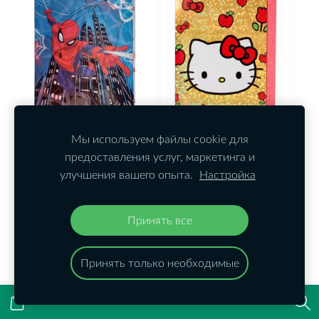
Мы используем файлы cookie для
Открытка с
Открытка с
предоставления услуг, маркетинга и
конвертом «Человек-
конвертом «Hello
улучшения вашего опыта.
Настройка
паук», 3D, формат А4
Kitty», формат А4
€0,99
€0,99
Принять все
ДОБАВИТЬ В КОРЗИНУ
ДОБАВИТЬ В КОРЗИНУ
Принять только необходимые