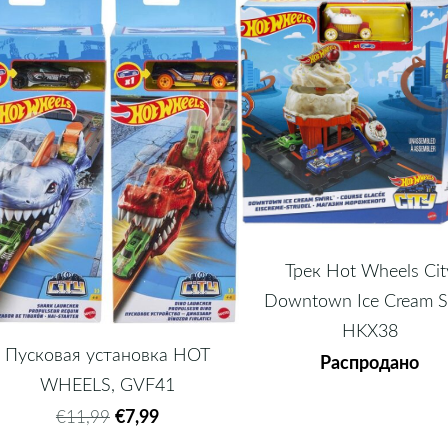
Трек Hot Wheels Cit
Downtown Ice Cream S
HKX38
Пусковая установка HOT
Распродано
WHEELS, GVF41
€7,99
€11,99