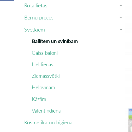
Rotaļlietas
›
Bērnu preces
›
Svētkiem
›
Ballītem un svinībam
Gaisa baloni
Lieldienas
Ziemassvētki
Helovīnam
Kāzām
Valentīndiena
Kosmētika un higiēna