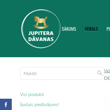
SĀKUMS
VEIKALS
P
Vei
DE
Visi produkti
Īpašais piedāvājums!