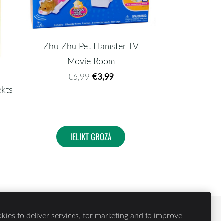
Zhu Zhu Pet Hamster TV
Movie Room
€3,99
€6,99
kts
IELIKT GROZĀ
ies to deliver services, for marketing and to improve