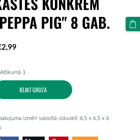
KASTES KONKRĒM
"PEPPA PIG" 8 GAB.
€2,99
Atlikumā 1
IELIKT GROZĀ
pakojuma izmēri salocītā stāvoklī: 6,5 x 6,5 x 6
m