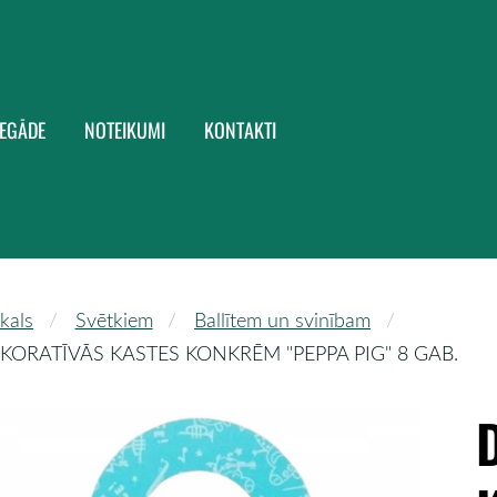
IEGĀDE
NOTEIKUMI
KONTAKTI
kals
Svētkiem
Ballītem un svinībam
KORATĪVĀS KASTES KONKRĒM "PEPPA PIG" 8 GAB.