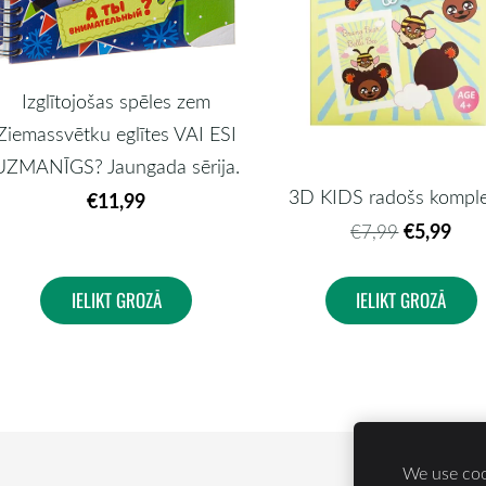
Izglītojošas spēles zem
Ziemassvētku eglītes VAI ESI
UZMANĪGS? Jaungada sērija.
3D KIDS radošs komple
€11,99
€5,99
€7,99
IELIKT GROZĀ
IELIKT GROZĀ
We use cook