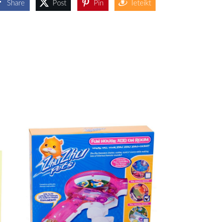
Share
Post
Pin
Ieteikt