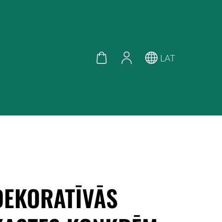
LAT
DEKORATĪVĀS