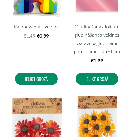
Rainbow putu veidne
Gludināšanas folija +
gludināšanas veidnes
€0,99
€1,49
Gatavi uzgludināmi
pārnesumi T-krekliem
€1,99
IELIKT GROZĀ
IELIKT GROZĀ