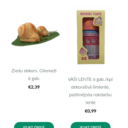
Ziedu dekors. Gliemeži
6 gab.
VAŠI LENTE 6 gab./kpl
€2,39
dekoratīvā līmlente,
pašlīmējoša rokdarbu
lente
€0,99
IELIKT GROZĀ
IELIKT GROZĀ