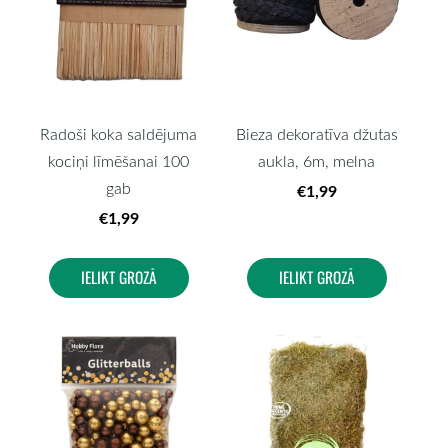
Radoši koka saldējuma
Bieza dekoratīva džutas
kociņi līmēšanai 100
aukla, 6m, melna
gab
€1,99
€1,99
IELIKT GROZĀ
IELIKT GROZĀ