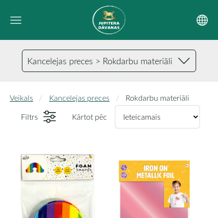
Kancelejas preces > Rokdarbu materiāli
Veikals
Kancelejas preces
Rokdarbu materiāli
Filtrs
Kārtot pēc