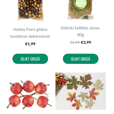
Dabiski kaltētas sūnas,
Hobby Flora glitera
80g
bumbinas dekorešanai
€3,99
€5,99
€1,99
IELIKT GROZĀ
IELIKT GROZĀ