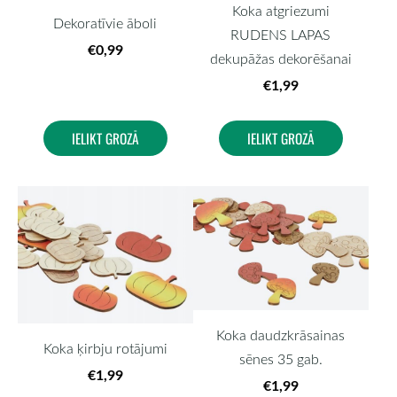
Koka atgriezumi
Dekoratīvie āboli
RUDENS LAPAS
€0,99
dekupāžas dekorēšanai
€1,99
IELIKT GROZĀ
IELIKT GROZĀ
Koka daudzkrāsainas
Koka ķirbju rotājumi
sēnes 35 gab.
€1,99
€1,99