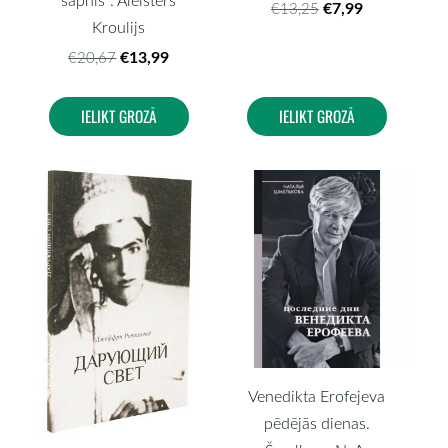
€7,99
€13,25
Kroulijs
€13,99
€20,67
IELIKT GROZĀ
IELIKT GROZĀ
Venedikta Erofejeva
pēdējās dienas.