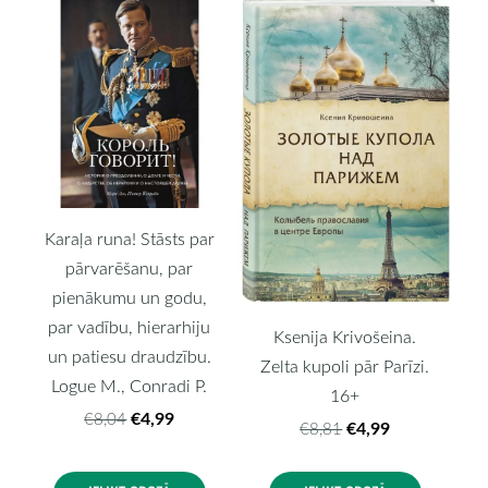
Karaļa runa! Stāsts par
pārvarēšanu, par
pienākumu un godu,
par vadību, hierarhiju
Ksenija Krivošeina.
un patiesu draudzību.
Zelta kupoli pār Parīzi.
Logue M., Conradi P.
16+
€4,99
€8,04
€4,99
€8,81