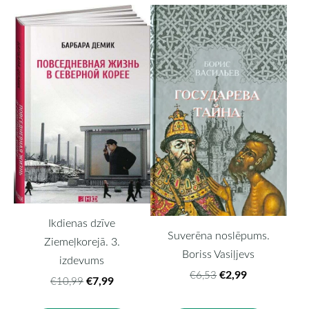
Ikdienas dzīve
Suverēna noslēpums.
Ziemeļkorejā. 3.
Boriss Vasiļjevs
izdevums
€2,99
€6,53
€7,99
€10,99