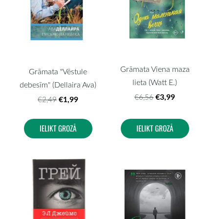
Grāmata Viena maza
Grāmata "Vēstule
lieta (Watt E.)
debesīm" (Dellaira Ava)
€3,99
€6,56
€1,99
€2,49
IELIKT GROZĀ
IELIKT GROZĀ