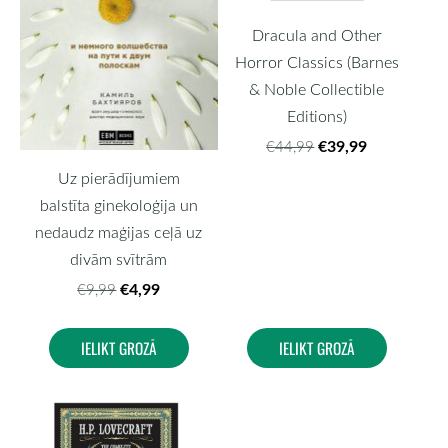
Dracula and Other
Horror Classics (Barnes
& Noble Collectible
Editions)
€39,99
€44,99
Uz pierādījumiem
balstīta ginekoloģija un
nedaudz maģijas ceļā uz
divām svītrām
€4,99
€9,99
IELIKT GROZĀ
IELIKT GROZĀ