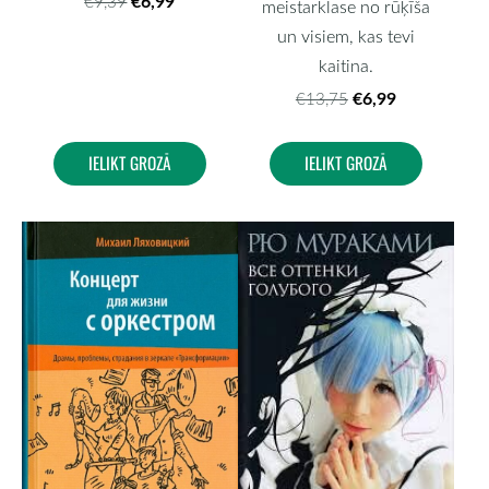
€6,99
€9,39
meistarklase no rūķīša
un visiem, kas tevi
kaitina.
€6,99
€13,75
IELIKT GROZĀ
IELIKT GROZĀ