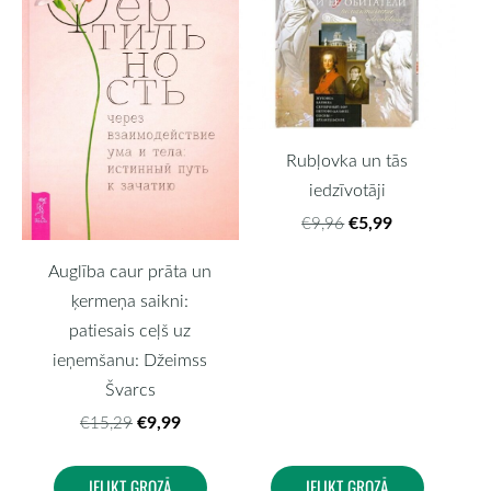
Rubļovka un tās
iedzīvotāji
€5,99
€9,96
Auglība caur prāta un
ķermeņa saikni:
patiesais ceļš uz
ieņemšanu: Džeimss
Švarcs
€9,99
€15,29
IELIKT GROZĀ
IELIKT GROZĀ