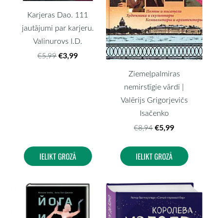
Karjeras Dao. 111
jautājumi par karjeru.
Valinurovs I.D.
€3,99
€5,99
Ziemeļpalmiras
nemirstīgie vārdi |
Valērijs Grigorjevičs
Isačenko
€5,99
€8,94
IELIKT GROZĀ
IELIKT GROZĀ