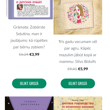
Grāmata: Zobārste
Seļutina, man ir
jautājums: kā rūpēties
Trīs gadu vecumam vēl
par bērnu zobiem?
par agru. Kāpēc
€3,99
€6,24
mazulim jābūt kopā ar
mammu: Stīvs Bidulfs
€5,99
€9,41
IELIKT GROZĀ
IELIKT GROZĀ