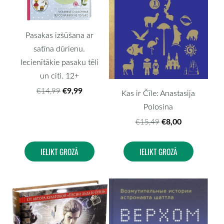
Pasakas izšūšana ar
satīna dūrienu.
Iecienītākie pasaku tēli
un citi. 12+
€9,99
€14,99
Kas ir Čīle: Anastasija
Polosina
€8,00
€15,49
IELIKT GROZĀ
IELIKT GROZĀ