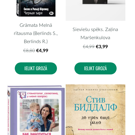
Grāmata Melnā
Sieviešu spēks. Zaļina
rītausma (Berlinds S.,
Maršenkulova
Berlinds R.)
€3,99
€4,99
€4,99
€8,80
IELIKT GROZĀ
IELIKT GROZĀ