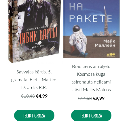
Brauciens ar raķeti:
Savvaļas kārtis. 5.
Kosmosa kuģa
grāmata. Blefs: Mārtins
astronauta neticami
Džordžs R.R.
stāsti Maiks Malens
€4,99
€10,48
€9,99
€14,68
IELIKT GROZĀ
IELIKT GROZĀ