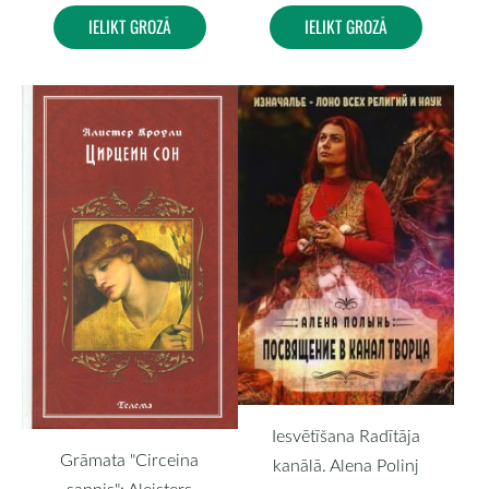
IELIKT GROZĀ
IELIKT GROZĀ
Iesvētīšana Radītāja
Grāmata "Circeina
kanālā. Alena Polinj
sapnis": Aleisters