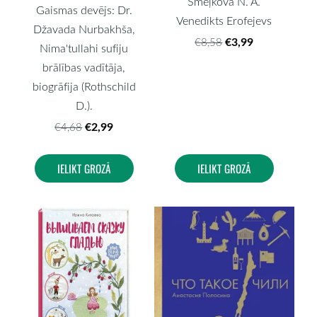
Šmeļkova N. A.
Gaismas devējs: Dr.
Venedikts Erofejevs
Džavada Nurbakhša,
€3,99
€8,58
Nima'tullahi sufiju
brālības vadītāja,
biogrāfija (Rothschild
D.).
€2,99
€4,68
IELIKT GROZĀ
IELIKT GROZĀ