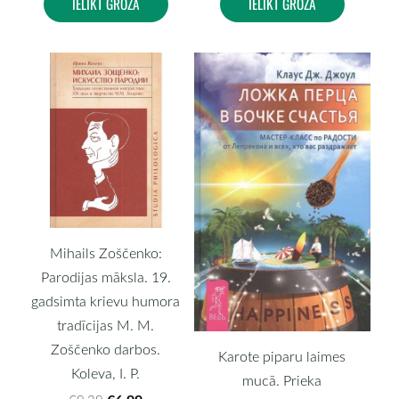
IELIKT GROZĀ
IELIKT GROZĀ
Mihails Zoščenko:
Parodijas māksla. 19.
gadsimta krievu humora
tradīcijas M. M.
Zoščenko darbos.
Karote piparu laimes
Koleva, I. P.
mucā. Prieka