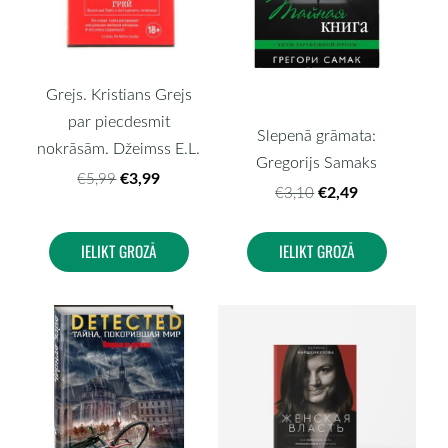
Grejs. Kristians Grejs
par piecdesmit
Slepenā grāmata:
nokrāsām. Džeimss E.L.
Gregorijs Samaks
€3,99
€5,99
€2,49
€3,10
IELIKT GROZĀ
IELIKT GROZĀ