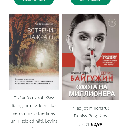
Tikšanās uz robežas:
dialogi ar cilvēkiem, kas
Medījot miljonāru:
sēro, mirst, dziedinās
Deniss Baigužins
un ir izdziedināti. Levins
€3,99
€7,01