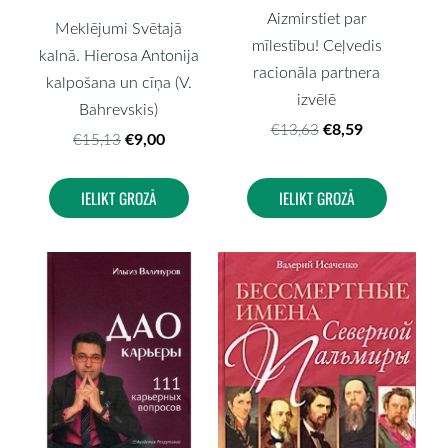
Aizmirstiet par
Meklējumi Svētajā
mīlestību! Ceļvedis
kalnā. Hierosa Antonija
racionāla partnera
kalpošana un cīņa (V.
izvēlē
Bahrevskis)
€8,59
€13,63
€9,00
€15,13
IELIKT GROZĀ
IELIKT GROZĀ