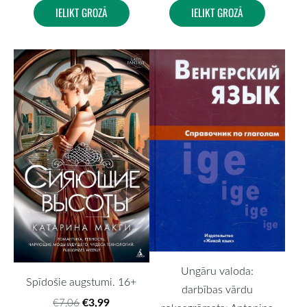
IELIKT GROZĀ
IELIKT GROZĀ
Ungāru valoda:
Spīdošie augstumi. 16+
darbības vārdu
€3,99
€7,06