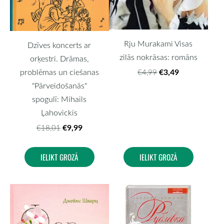
Rju Murakami Visas
Dzīves koncerts ar
zilās nokrāsas: romāns
orķestri. Drāmas,
€3,49
problēmas un ciešanas
€4,99
"Pārveidošanās"
spogulī: Mihails
Ļahovickis
€9,99
€18,01
IELIKT GROZĀ
IELIKT GROZĀ