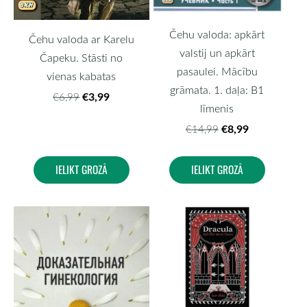
Čehu valoda: apkārt
Čehu valoda ar Karelu
valstij un apkārt
Čapeku. Stāsti no
pasaulei. Mācību
vienas kabatas
grāmata. 1. daļa: B1
€3,99
€6,99
līmenis
€8,99
€14,99
IELIKT GROZĀ
IELIKT GROZĀ