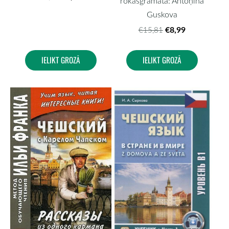
rokasgrāmata: Antoņina
Guskova
€8,99
€15,81
IELIKT GROZĀ
IELIKT GROZĀ