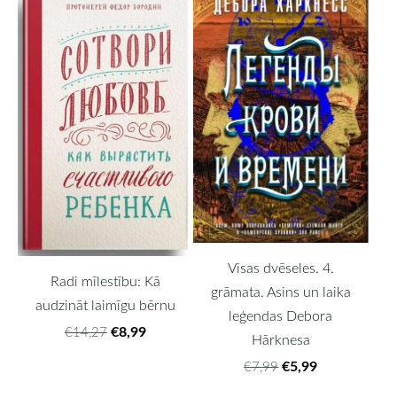
Visas dvēseles. 4.
Radi mīlestību: Kā
grāmata. Asins un laika
audzināt laimīgu bērnu
leģendas Debora
€8,99
€14,27
Hārknesa
€5,99
€7,99