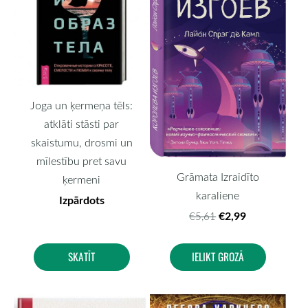
Joga un ķermeņa tēls:
atklāti stāsti par
skaistumu, drosmi un
mīlestību pret savu
Grāmata Izraidīto
ķermeni
karaliene
Izpārdots
€2,99
€5,61
SKATĪT
IELIKT GROZĀ