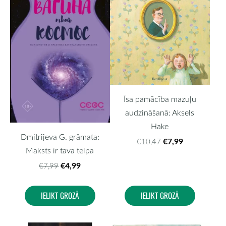
Īsa pamācība mazuļu
audzināšanā: Aksels
Hake
Dmitrijeva G. grāmata:
€7,99
€10,47
Maksts ir tava telpa
€4,99
€7,99
IELIKT GROZĀ
IELIKT GROZĀ