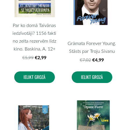
Par ko domā Taivānas
iedzīvotāji? 1156 fakti
no zelta rezervēm līdz
Grāmata Forever Young.
kino. Baskina, A. 12+
Stāsts par Troju Sivanu
€2,99
€5,99
€4,99
€7,02
IELIKT GROZĀ
IELIKT GROZĀ