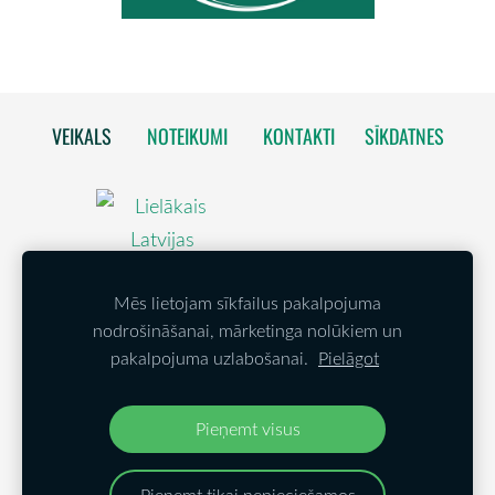
VEIKALS
NOTEIKUMI
KONTAKTI
SĪKDATNES
Mēs lietojam sīkfailus pakalpojuma
nodrošināšanai, mārketinga nolūkiem un
pakalpojuma uzlabošanai.
Pielāgot
Pieņemt visus