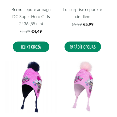
Bērnu cepure ar nagu
Lol surprise cepure ar
DC Super Hero Girls
cimdiem
2436 (55 cm)
€5,99
€9,99
€4,49
€5,99
IELIKT GROZĀ
PARĀDĪT OPCIJAS