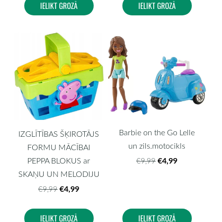
IELIKT GROZĀ
IELIKT GROZĀ
Barbie on the Go Lelle
IZGLĪTĪBAS ŠĶIROTĀJS
un zils.motocikls
FORMU MĀCĪBAI
€4,99
PEPPA BLOKUS ar
€9,99
SKAŅU UN MELODIJU
€4,99
€9,99
IELIKT GROZĀ
IELIKT GROZĀ