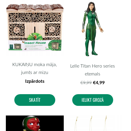
KUKAIŅU moka māja,
Lelle Titan Hero series
jumts ar mizu
etemals
Izpārdots
€4,99
€9,99
SKATĪT
IELIKT GROZĀ