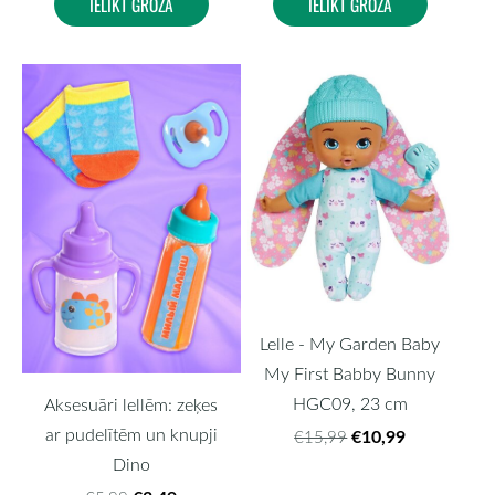
IELIKT GROZĀ
IELIKT GROZĀ
Lelle - My Garden Baby
My First Babby Bunny
HGC09, 23 cm
Aksesuāri lellēm: zeķes
ar pudelītēm un knupji
€10,99
€15,99
Dino