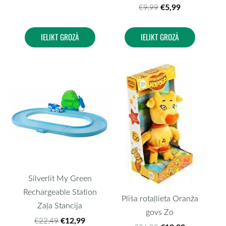
€5,99
€9,99
IELIKT GROZĀ
IELIKT GROZĀ
Silverlit My Green
Rechargeable Station
Plīša rotaļlieta Oranža
Zaļa Stancija
govs Zo
€12,99
€22,49