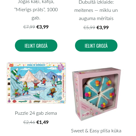
Jogas kaķi, kafija,
Dubultā izklaide:
“Mierīgs prāts”, 1000
meitenes — mīklu un
gab.
auguma mērītais
€3,99
€7,99
€3,99
€5,99
IELIKT GROZĀ
IELIKT GROZĀ
Puzzle 24 gab ziema
€1,49
€2,46
Sweet & Easy plīša kūka