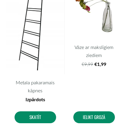
Vāze ar makslīgiem
ziediem
€1,99
€9,99
Metala pakaramais
kāpnes
Izpārdots
SKATĪT
IELIKT GROZĀ