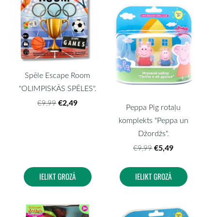
Spēle Escape Room
"OLIMPISKĀS SPĒLES".
€2,49
€9,99
Peppa Pig rotaļu
komplekts "Peppa un
Džordžs".
€5,49
€9,99
IELIKT GROZĀ
IELIKT GROZĀ