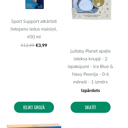
Sport Support atkārtoti
lietojams ledus maisiņš,
450 ml
€3,99
€12,99
Lullaby Planet apaļie
lateksa knupji - 2
iepakojumi - Ice Blue &
Navy Peonija - 0-6
mēneši - 1 izmērs
Izpārdots
IELIKT GROZĀ
SKATĪT