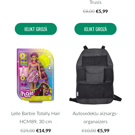
Trusis
€5,99
€8,00
IELIKT GROZĀ
IELIKT GROZĀ
Lelle Barbie Totally Hair
Autosedekļu aizsargs-
HCM89, 30 cm
organaizers
€14,99
€5,99
€25,00
€10,00