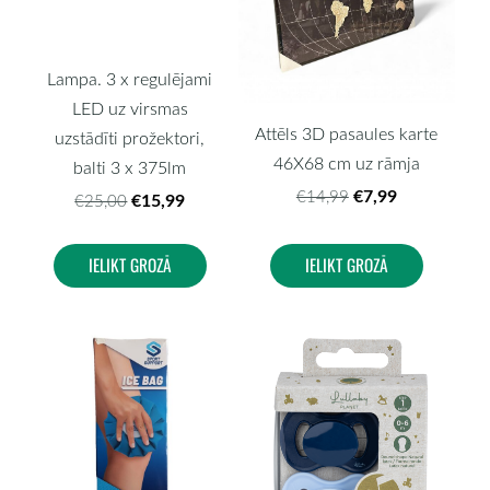
Lampa. 3 x regulējami
LED uz virsmas
Attēls 3D pasaules karte
uzstādīti prožektori,
46X68 cm uz rāmja
balti 3 x 375lm
€7,99
€14,99
€15,99
€25,00
IELIKT GROZĀ
IELIKT GROZĀ