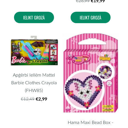
€19,99
€26,99
IELIKT GROZĀ
IELIKT GROZĀ
Apģērbi lellēm Mattel
Barbie Clothes Crayola
(FHW85)
€2,99
€12,49
Hama Maxi Bead Box -