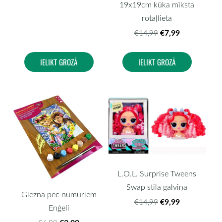
19x19cm kūka mīksta
rotaļlieta
€7,99
€14,99
IELIKT GROZĀ
IELIKT GROZĀ
L.O.L. Surprise Tweens
Swap stila galviņa
Glezna pēc numuriem
€9,99
€14,99
Enģeli