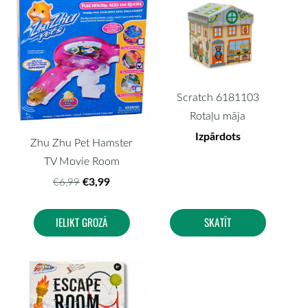
Scratch 6181103
Rotaļu māja
Izpārdots
Zhu Zhu Pet Hamster
TV Movie Room
€3,99
€6,99
IELIKT GROZĀ
SKATĪT