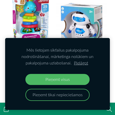
Mēs lietojam sīkfailus pakalpojuma
Mūzikas piramīda
nodrošināšanai, mārketinga nolūkiem un
Zilonis
pakalpojuma uzlabošanai.
Pielāgot
€17,99
€24,99
Pieņemt visus
Rotaļu robots Dance
Robot 360
Pieņemt tikai nepieciešamos
€7,99
€19,99
IELIKT GROZĀ
IELIKT GROZĀ