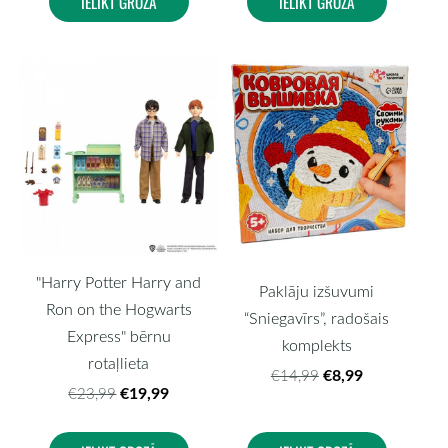
IELIKT GROZĀ
IELIKT GROZĀ
"Harry Potter Harry and
Paklāju izšuvumi
Ron on the Hogwarts
“Sniegavīrs”, radošais
Express" bērnu
komplekts
rotaļlieta
€8,99
€14,99
€19,99
€23,99