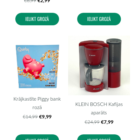
€2,99
€6,99
IELIKT GROZĀ
IELIKT GROZĀ
Krājkastīte Piggy bank
KLEIN BOSCH Kafijas
rozā
aparāts
€9,99
€14,99
€7,99
€24,99