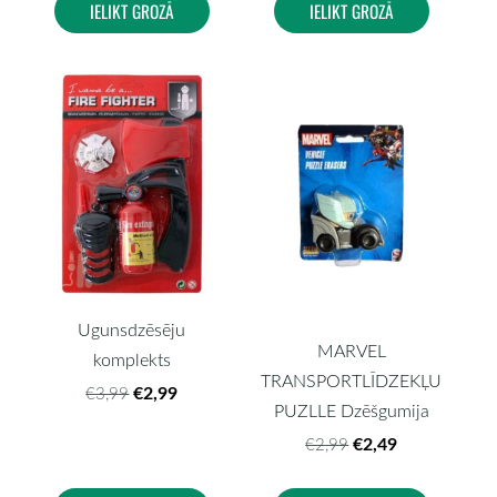
IELIKT GROZĀ
IELIKT GROZĀ
Ugunsdzēsēju
MARVEL
komplekts
TRANSPORTLĪDZEKĻU
€2,99
€3,99
PUZLLE Dzēšgumija
€2,49
€2,99