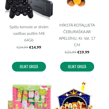
MĪKSTĀ ROTAĻLIETA
Spēļu konsole ar divām
ČEBURAŠKA AR
vadības pultīm M8
APELSĪNU, Kr. Val. 17
64Gb
CM
€14,99
€24,99
€19,99
€25,99
IELIKT GROZĀ
IELIKT GROZĀ