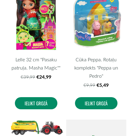
Lelle 32 cm "Pasaku
Cūka Peppa. Rotaļu
patruļa. Masha Magic""
komplekts "Peppa un
Pedro"
€24,99
€39,99
€5,49
€9,99
IELIKT GROZĀ
IELIKT GROZĀ