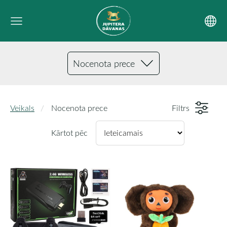
Nocenota prece
Veikals
Nocenota prece
Filtrs
Kārtot pēc