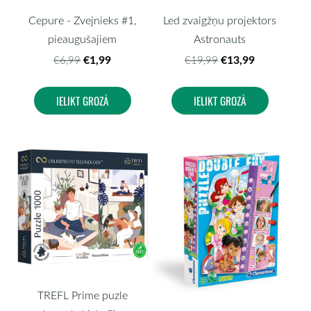
Cepure - Zvejnieks #1,
Led zvaigžņu projektors
pieaugušajiem
Astronauts
€1,99
€13,99
€6,99
€19,99
IELIKT GROZĀ
IELIKT GROZĀ
TREFL Prime puzle