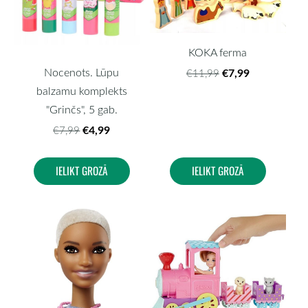
KOKA ferma
€7,99
Nocenots. Lūpu
€11,99
balzamu komplekts
"Grinčs", 5 gab.
€4,99
€7,99
IELIKT GROZĀ
IELIKT GROZĀ