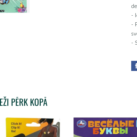
de
- 
- 
sv
- 
IEŽI PĒRK KOPĀ