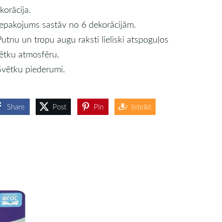
korācija.
Iepakojums sastāv no 6 dekorācijām.
Putnu un tropu augu raksti lieliski atspoguļos
ētku atmosfēru.
Svētku piederumi.
Share
Post
Pin
Ieteikt