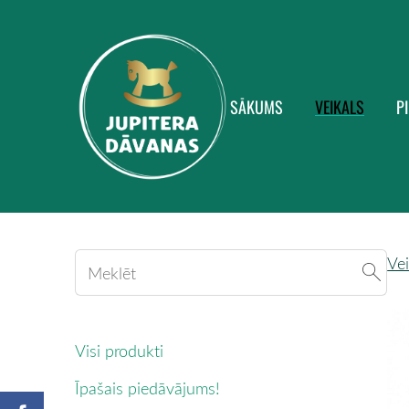
SĀKUMS
VEIKALS
P
Vei
Visi produkti
Īpašais piedāvājums!