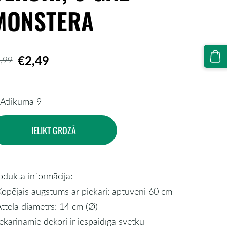
MONSTERA
€2,49
,99
Atlikumā 9
IELIKT GROZĀ
odukta informācija:
Kopējais augstums ar piekari: aptuveni 60 cm
Attēla diametrs: 14 cm (Ø)
Iekarināmie dekori ir iespaidīga svētku