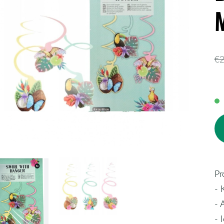
€2
Pr
- 
- 
- 