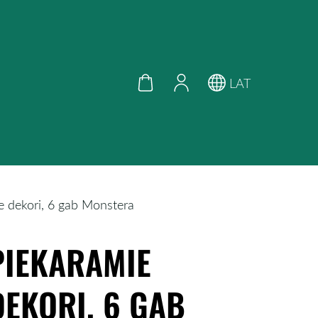
LAT
e dekori, 6 gab Monstera
PIEKARAMIE
DEKORI, 6 GAB