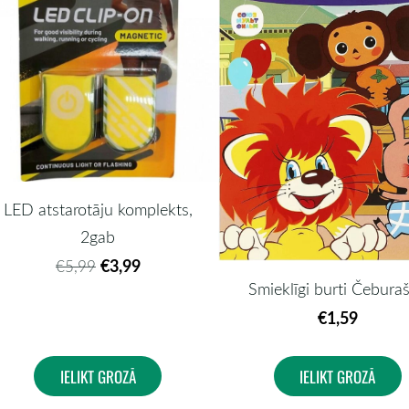
LED atstarotāju komplekts,
2gab
€3,99
€5,99
Smieklīgi burti Čebura
€1,59
IELIKT GROZĀ
IELIKT GROZĀ