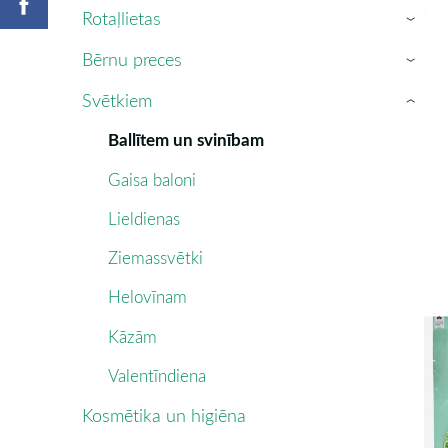
Rotaļlietas
›
Bērnu preces
›
Svētkiem
›
Ballītem un svinībam
Gaisa baloni
Lieldienas
Ziemassvētki
Helovīnam
Kāzām
Valentīndiena
Kosmētika un higiēna