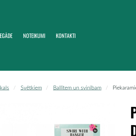
IEGĀDE
NOTEIKUMI
KONTAKTI
kals
Svētkiem
Ballītem un svinībam
Piekarami