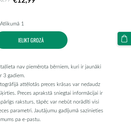
Atlikumā 1
IELIKT GROZĀ
taļlieta nav piemērota bērniem, kuri ir jaunāki
r 3 gadiem.
togrāfijā attēlotās preces krāsas var nedaudz
šķirties. Preces aprakstā sniegtai informācijai ir
spārīgs raksturs, tāpēc var nebūt norādīti visi
eces parametri. Jautājumu gadījumā sazinieties
 mums pa e-pastu.