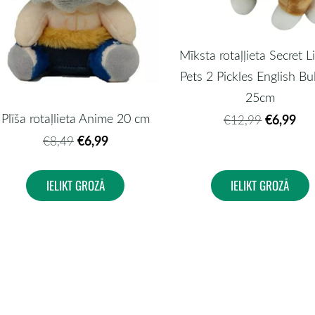
Mīksta rotaļļieta Secret L
Pets 2 Pickles English Bu
25cm
Plīša rotaļlieta Anime 20 cm
€6,99
€12,99
€6,99
€8,49
IELIKT GROZĀ
IELIKT GROZĀ