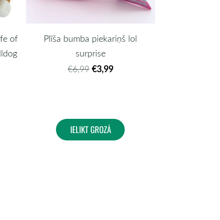
ife of
Plīša bumba piekariņš lol
lldog
surprise
€3,99
€6,99
IELIKT GROZĀ