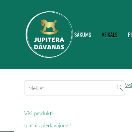
SĀKUMS
VEIKALS
P
Vei
Visi produkti
Īpašais piedāvājums!