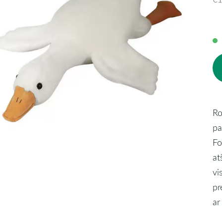
Ro
pa
Fo
at
vi
pr
ar