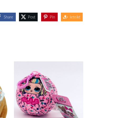
Share
Post
Pin
Ieteikt