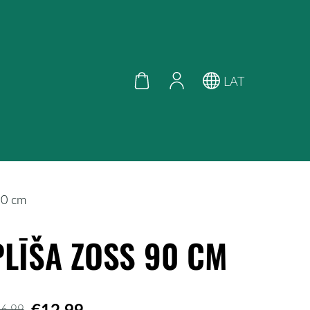
LAT
90 cm
PLĪŠA ZOSS 90 CM
€12,99
6,99