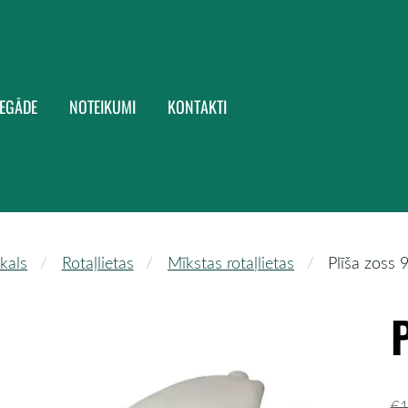
IEGĀDE
NOTEIKUMI
KONTAKTI
kals
Rotaļlietas
Mīkstas rotaļlietas
Plīša zoss 
€1