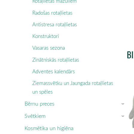
Rotaļlietas mazuliem
Radošas rotaļlietas
Antistresa rotaļlietas
Konstruktori
Vasaras sezona
B
Zinātniskās rotaļlietas
Adventes kalendārs
Ziemassvētku un Jaungada rotaļlietas
un spēles
Bērnu preces
›
Svētkiem
›
Kosmētika un higiēna