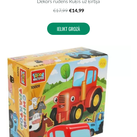
Dekors rudens Rūķis uz ķirbja
€14,99
€17,99
IELIKT GROZĀ