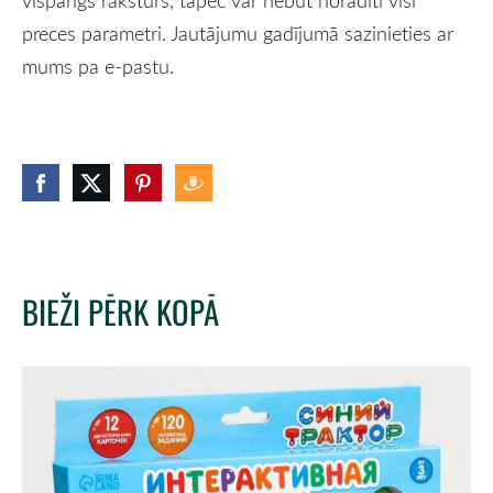
vispārīgs raksturs, tāpēc var nebūt norādīti visi
preces parametri. Jautājumu gadījumā sazinieties ar
mums pa e-pastu.
BIEŽI PĒRK KOPĀ