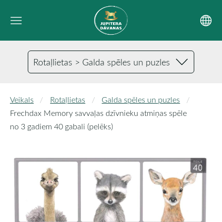
Rotaļlietas > Galda spēles un puzles
Veikals
Rotaļlietas
Galda spēles un puzles
Frechdax Memory savvaļas dzīvnieku atmiņas spēle
no 3 gadiem 40 gabali (pelēks)