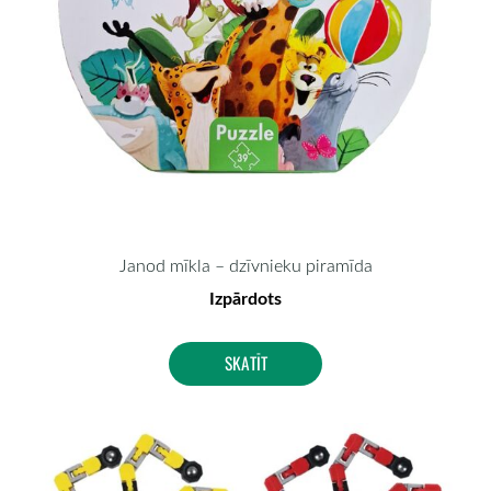
Janod mīkla – dzīvnieku piramīda
Izpārdots
SKATĪT