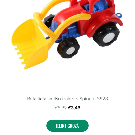
Rotaļlieta smilšu traktors Spinout SS23
€3,49
€5,99
IELIKT GROZĀ