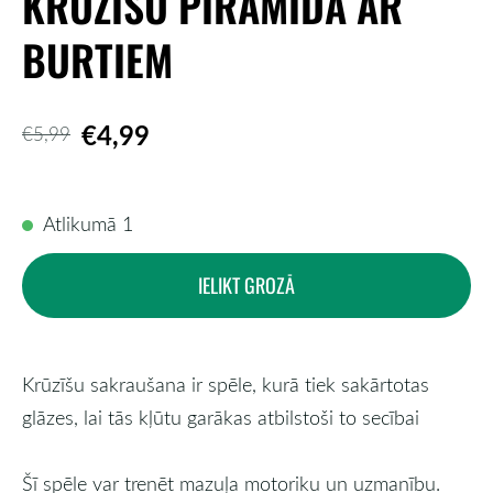
KRŪZĪŠU PIRAMĪDA AR
BURTIEM
€4,99
€5,99
Atlikumā 1
IELIKT GROZĀ
Krūzīšu sakraušana ir spēle, kurā tiek sakārtotas
glāzes, lai tās kļūtu garākas atbilstoši to secībai
Šī spēle var trenēt mazuļa motoriku un uzmanību.